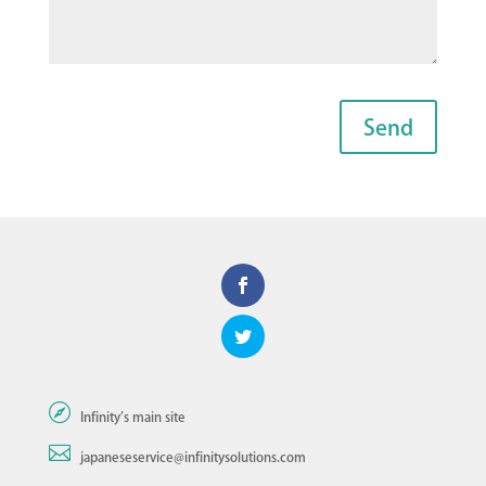

Infinity's main site

japaneseservice@infinitysolutions.com