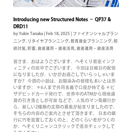
Introducing new Structured Notes – QP37 &
DRD11
by Yukie Tanaka
|
Feb 18, 2025
|
ファイナンシャルプラン
ニング
,
リタイヤプランニング
,
教育資金プランニング
,
相
続対策
,
貯蓄
,
資産運用・資産活用
,
資産運用・資産活用
皆さま、おはようございます、へそくり教室インフ
ィニティの田中でございます。 今回は日曜日の配信
になりましたが、いかがお過ごしでいらっしゃいま
すか？ 今週の小話は、お馴染みの皆様も多いとは思
いますが： ＊6人まで共同名義で口座が持てる ＊ビ
ザデビッドカード発行で、世界中のATMから現地通
貨の引き落としが可能 などで、人気のマン島銀行か
ら、新しい2種類の定期の募集が始まりましたので、
そちらの内容のご案内とさせて頂きます。 日本の銀
行に円を放置しておくのと、どのくらい差がつくの
か、へそくりニャンコクリックで是非チェックして