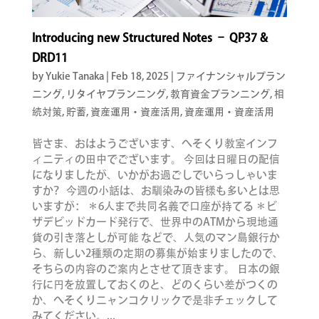
Introducing new Structured Notes – QP37 &
DRD11
by Yukie Tanaka
|
Feb 18, 2025
|
ファイナンシャルプラン
ニング
,
リタイヤプランニング
,
教育資金プランニング
,
相
続対策
,
貯蓄
,
資産運用・資産活用
,
資産運用・資産活用
皆さま、おはようございます、へそくり教室インフ
ィニティの田中でございます。 今回は日曜日の配信
になりましたが、いかがお過ごしでいらっしゃいま
すか？ 今週の小話は、お馴染みの皆様も多いとは思
いますが： ＊6人まで共同名義で口座が持てる ＊ビ
ザデビッドカード発行で、世界中のATMから現地通
貨の引き落としが可能 などで、人気のマン島銀行か
ら、新しい2種類の定期の募集が始まりましたので、
そちらの内容のご案内とさせて頂きます。 日本の銀
行に円を放置しておくのと、どのくらい差がつくの
か、へそくりニャンコクリックで是非チェックして
みてください。...